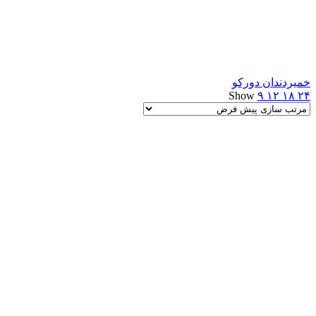
خمیردندان دورکو
Show
۹
۱۲
۱۸
۲۴