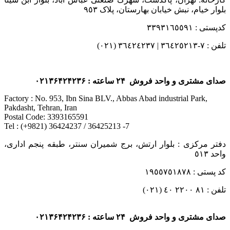
بلوار خیام، نبش خیابان بهارستان، پلاک ٩٥٣
کدپستی : ٣٣٩٣١٦٥٥٩١
تلفن : ٧-٣٦٤٢٥٢١٣ | ٣٦٤٢٤٢٣٧ (٠٢١)
صدای مشتری و واحد فروش ۲۴ ساعته : ۰۲۱۳۶۴۲۴۲۳۶
Factory : No. 953, Ibn Sina BLV., Abbas Abad industrial Park,
Pakdasht, Tehran, Iran
Postal Code: 3393165591
Tel : (+9821) 36424237 / 36425213 -7
دفتر مرکزی : بلوار ارتش، برج شمیران سنتر، طبقه پنجم اداری،
واحد ٥١٣
کد پستی : ١٩٥٥٧٥١٨٧٨
تلفن : ٨١ ٢٢٠٠ ٤٠ (٠٢١)
صدای مشتری و واحد فروش ۲۴ ساعته : ۰۲۱۳۶۴۲۴۲۳۶