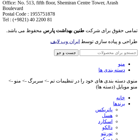
Office: No. 513, fifth floor, Shemiran Centre Tower, Arash
Boulevard
Postal Code : 1955751878
Tel : (+9821) 40 2200 81
تمامی حقوق برای شرکت
طنین بهداشت پارس
محفوظ می باشد.
طراحی و پیاده سازی توسط
ایران وب لایف
جست و جو
منو
دسته بندی ها
منوی دسته بندی های خود را در تنظیمات تم -> سربرگ -> منو ->
منو موبایل (دسته ها)
خانه
برندها
پاتریکس
هسل
اسکارد
دالکو
تورنتو
دورکو