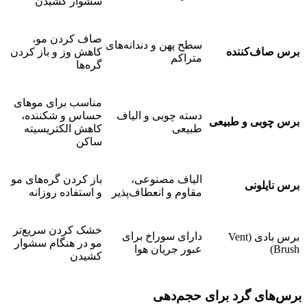
سشوار کشیدن
صاف کردن مو،
سطح پهن و دندانه‌های
برس صاف‌کننده
کاهش وز و باز کردن
متراکم
گره‌ها
مناسب برای موهای
دسته چوبی و الیاف
حساس و شکننده،
برس چوبی و طبیعی
طبیعی
کاهش الکتریسیته
ساکن
الیاف مصنوعی،
باز کردن گره‌های مو
برس نایلونی
مقاوم و انعطاف‌پذیر
و استفاده روزانه
خشک کردن سریع‌تر
دارای سوراخ برای
برس بادی (Vent
مو در هنگام سشوار
Brush)
عبور جریان هوا
کشیدن
برس‌های گرد برای حجم‌دهی