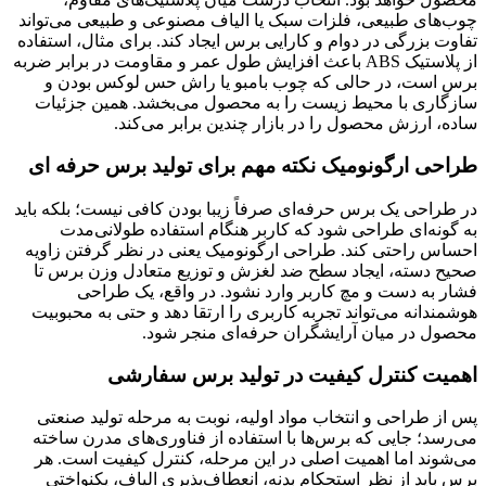
چوب‌های طبیعی، فلزات سبک یا الیاف مصنوعی و طبیعی می‌تواند
تفاوت بزرگی در دوام و کارایی برس ایجاد کند. برای مثال، استفاده
از پلاستیک ABS باعث افزایش طول عمر و مقاومت در برابر ضربه
برس است، در حالی که چوب بامبو یا راش حس لوکس بودن و
سازگاری با محیط زیست را به محصول می‌بخشد. همین جزئیات
ساده، ارزش محصول را در بازار چندین برابر می‌کند.
طراحی ارگونومیک نکته مهم برای تولید برس حرفه ای
در طراحی یک برس حرفه‌ای صرفاً زیبا بودن کافی نیست؛ بلکه باید
به گونه‌ای طراحی شود که کاربر هنگام استفاده طولانی‌مدت
احساس راحتی کند. طراحی ارگونومیک یعنی در نظر گرفتن زاویه
صحیح دسته، ایجاد سطح ضد لغزش و توزیع متعادل وزن برس تا
فشار به دست و مچ کاربر وارد نشود. در واقع، یک طراحی
هوشمندانه می‌تواند تجربه کاربری را ارتقا دهد و حتی به محبوبیت
محصول در میان آرایشگران حرفه‌ای منجر شود.
اهمیت کنترل کیفیت در تولید برس سفارشی
پس از طراحی و انتخاب مواد اولیه، نوبت به مرحله تولید صنعتی
می‌رسد؛ جایی که برس‌ها با استفاده از فناوری‌های مدرن ساخته
می‌شوند اما اهمیت اصلی در این مرحله، کنترل کیفیت است. هر
برس باید از نظر استحکام بدنه، انعطاف‌پذیری الیاف، یکنواختی