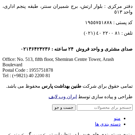
دفتر مرکزی : بلوار ارتش، برج شمیران سنتر، طبقه پنجم اداری،
واحد ٥١٣
کد پستی : ١٩٥٥٧٥١٨٧٨
تلفن : ٨١ ٢٢٠٠ ٤٠ (٠٢١)
صدای مشتری و واحد فروش ۲۴ ساعته : ۰۲۱۳۶۴۲۴۲۳۶
Office: No. 513, fifth floor, Shemiran Centre Tower, Arash
Boulevard
Postal Code : 1955751878
Tel : (+9821) 40 2200 81
تمامی حقوق برای شرکت
طنین بهداشت پارس
محفوظ می باشد.
طراحی و پیاده سازی توسط
ایران وب لایف
جست و جو
منو
دسته بندی ها
منوی دسته بندی های خود را در تنظیمات تم -> سربرگ -> منو ->