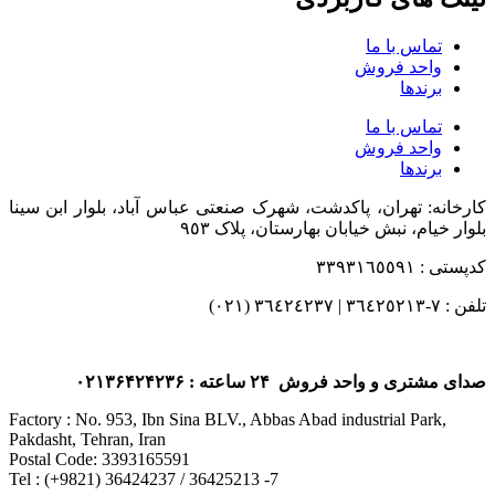
تماس با ما
واحد فروش
برندها
تماس با ما
واحد فروش
برندها
کارخانه: تهران، پاکدشت، شهرک صنعتی عباس آباد، بلوار ابن سینا
بلوار خیام، نبش خیابان بهارستان، پلاک ٩٥٣
کدپستی : ٣٣٩٣١٦٥٥٩١
تلفن : ٧-٣٦٤٢٥٢١٣ | ٣٦٤٢٤٢٣٧ (٠٢١)
صدای مشتری و واحد فروش ۲۴ ساعته : ۰۲۱۳۶۴۲۴۲۳۶
Factory : No. 953, Ibn Sina BLV., Abbas Abad industrial Park,
Pakdasht, Tehran, Iran
Postal Code: 3393165591
Tel : (+9821) 36424237 / 36425213 -7