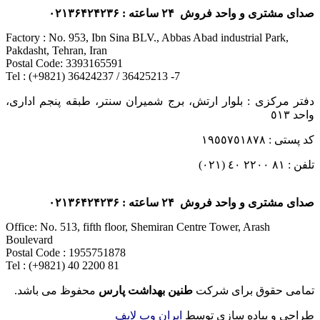
صدای مشتری و واحد فروش ۲۴ ساعته : ۰۲۱۳۶۴۲۴۲۳۶
Factory : No. 953, Ibn Sina BLV., Abbas Abad industrial Park,
Pakdasht, Tehran, Iran
Postal Code: 3393165591
Tel : (+9821) 36424237 / 36425213 -7
دفتر مرکزی : بلوار ارتش، برج شمیران سنتر، طبقه پنجم اداری،
واحد ٥١٣
کد پستی : ١٩٥٥٧٥١٨٧٨
تلفن : ٨١ ٢٢٠٠ ٤٠ (٠٢١)
صدای مشتری و واحد فروش ۲۴ ساعته : ۰۲۱۳۶۴۲۴۲۳۶
Office: No. 513, fifth floor, Shemiran Centre Tower, Arash
Boulevard
Postal Code : 1955751878
Tel : (+9821) 40 2200 81
تمامی حقوق برای شرکت
طنین بهداشت پارس
محفوظ می باشد.
طراحی و پیاده سازی توسط
ایران وب لایف