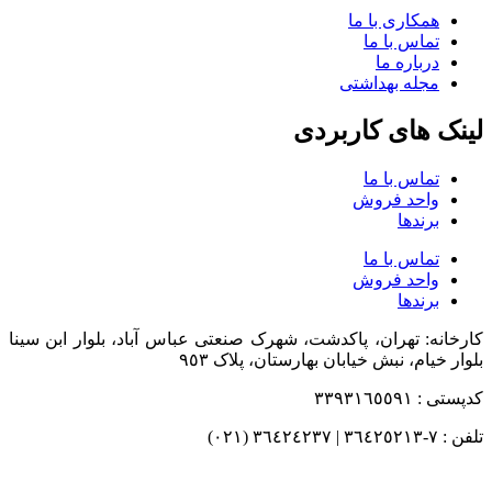
همکاری با ما
تماس با ما
درباره ما
مجله بهداشتی
لینک های کاربردی
تماس با ما
واحد فروش
برندها
تماس با ما
واحد فروش
برندها
کارخانه: تهران، پاکدشت، شهرک صنعتی عباس آباد، بلوار ابن سینا
بلوار خیام، نبش خیابان بهارستان، پلاک ٩٥٣
کدپستی : ٣٣٩٣١٦٥٥٩١
تلفن : ٧-٣٦٤٢٥٢١٣ | ٣٦٤٢٤٢٣٧ (٠٢١)