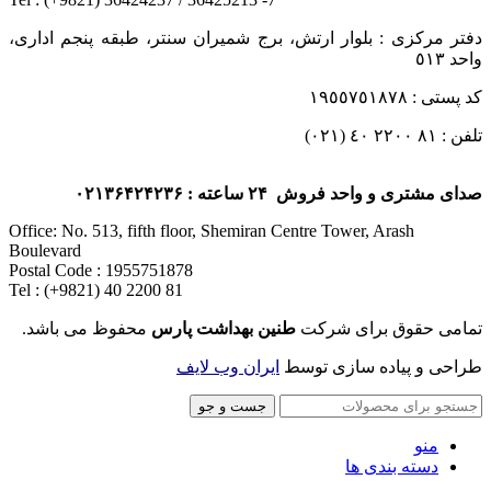
دفتر مرکزی : بلوار ارتش، برج شمیران سنتر، طبقه پنجم اداری،
واحد ٥١٣
کد پستی : ١٩٥٥٧٥١٨٧٨
تلفن : ٨١ ٢٢٠٠ ٤٠ (٠٢١)
صدای مشتری و واحد فروش ۲۴ ساعته : ۰۲۱۳۶۴۲۴۲۳۶
Office: No. 513, fifth floor, Shemiran Centre Tower, Arash
Boulevard
Postal Code : 1955751878
Tel : (+9821) 40 2200 81
تمامی حقوق برای شرکت
طنین بهداشت پارس
محفوظ می باشد.
طراحی و پیاده سازی توسط
ایران وب لایف
جست و جو
منو
دسته بندی ها