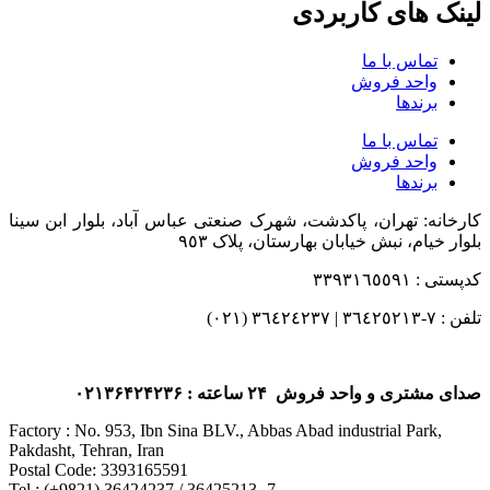
لینک های کاربردی
تماس با ما
واحد فروش
برندها
تماس با ما
واحد فروش
برندها
کارخانه: تهران، پاکدشت، شهرک صنعتی عباس آباد، بلوار ابن سینا
بلوار خیام، نبش خیابان بهارستان، پلاک ٩٥٣
کدپستی : ٣٣٩٣١٦٥٥٩١
تلفن : ٧-٣٦٤٢٥٢١٣ | ٣٦٤٢٤٢٣٧ (٠٢١)
صدای مشتری و واحد فروش ۲۴ ساعته : ۰۲۱۳۶۴۲۴۲۳۶
Factory : No. 953, Ibn Sina BLV., Abbas Abad industrial Park,
Pakdasht, Tehran, Iran
Postal Code: 3393165591
Tel : (+9821) 36424237 / 36425213 -7