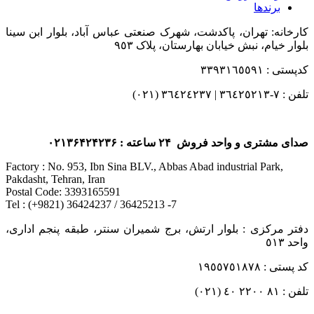
برندها
کارخانه: تهران، پاکدشت، شهرک صنعتی عباس آباد، بلوار ابن سینا
بلوار خیام، نبش خیابان بهارستان، پلاک ٩٥٣
کدپستی : ٣٣٩٣١٦٥٥٩١
تلفن : ٧-٣٦٤٢٥٢١٣ | ٣٦٤٢٤٢٣٧ (٠٢١)
صدای مشتری و واحد فروش ۲۴ ساعته : ۰۲۱۳۶۴۲۴۲۳۶
Factory : No. 953, Ibn Sina BLV., Abbas Abad industrial Park,
Pakdasht, Tehran, Iran
Postal Code: 3393165591
Tel : (+9821) 36424237 / 36425213 -7
دفتر مرکزی : بلوار ارتش، برج شمیران سنتر، طبقه پنجم اداری،
واحد ٥١٣
کد پستی : ١٩٥٥٧٥١٨٧٨
تلفن : ٨١ ٢٢٠٠ ٤٠ (٠٢١)