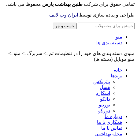
تمامی حقوق برای شرکت
طنین بهداشت پارس
محفوظ می باشد.
طراحی و پیاده سازی توسط
ایران وب لایف
جست و جو
منو
دسته بندی ها
منوی دسته بندی های خود را در تنظیمات تم -> سربرگ -> منو ->
منو موبایل (دسته ها)
خانه
برندها
پاتریکس
هسل
اسکارد
دالکو
تورنتو
دورکو
درباره ما
همکاری با ما
تماس با ما
مجله بهداشتی