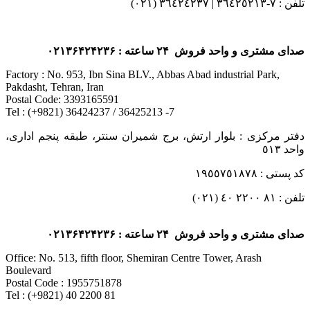
تلفن : ٧-٣٦٤٢٥٢١٣ | ٣٦٤٢٤٢٣٧ (٠٢١)
صدای مشتری و واحد فروش ۲۴ ساعته : ۰۲۱۳۶۴۲۴۲۳۶
Factory : No. 953, Ibn Sina BLV., Abbas Abad industrial Park,
Pakdasht, Tehran, Iran
Postal Code: 3393165591
Tel : (+9821) 36424237 / 36425213 -7
دفتر مرکزی : بلوار ارتش، برج شمیران سنتر، طبقه پنجم اداری،
واحد ٥١٣
کد پستی : ١٩٥٥٧٥١٨٧٨
تلفن : ٨١ ٢٢٠٠ ٤٠ (٠٢١)
صدای مشتری و واحد فروش ۲۴ ساعته : ۰۲۱۳۶۴۲۴۲۳۶
Office: No. 513, fifth floor, Shemiran Centre Tower, Arash
Boulevard
Postal Code : 1955751878
Tel : (+9821) 40 2200 81